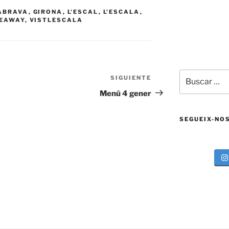
ABRAVA
,
GIRONA
,
L'ESCAL
,
L'ESCALA
,
EAWAY
,
VISTLESCALA
Buscar
SIGUIENTE
Siguiente
por:
entrada
Menú 4 gener
SEGUEIX-NO