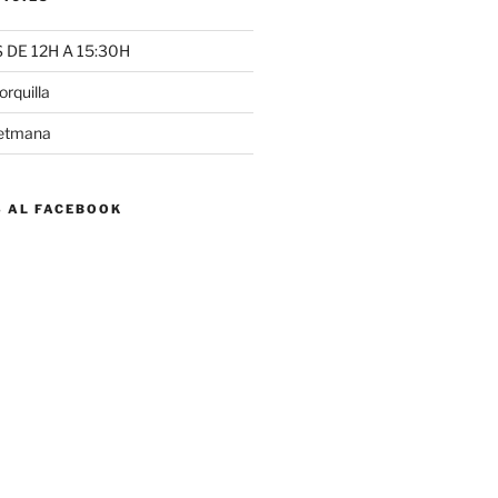
DE 12H A 15:30H
rquilla
setmana
S AL FACEBOOK