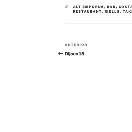
ETIQUETAS
ALT EMPORDÀ
,
BAR
,
COST
RESTAURANT
,
RIELLS
,
TAK
Navegación
Entrada
ANTERIOR
de
anterior:
Dijous 18
entradas