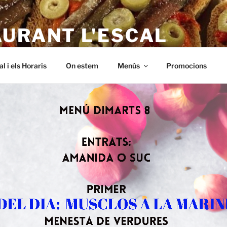
AURANT L'ESCAL
 – a L'Escala. Alt empordà, Menus baratos i de qualitat. A Riells,
al i els Horaris
On estem
Menús
Promocions