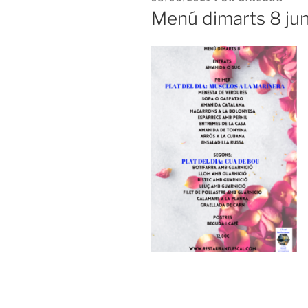
EL
Menú dimarts 8 ju