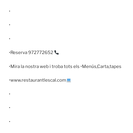
•
•
•
•Reserva 972772652
•Mira la nostra web i troba tots els •Menús,Carta,tapes
•www.restaurantlescal.com
•
•
•