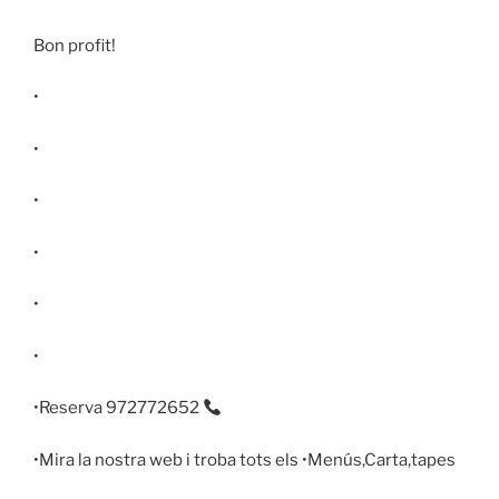
Bon profit!
•
•
•
•
•
•
•Reserva 972772652
•Mira la nostra web i troba tots els •Menús,Carta,tapes