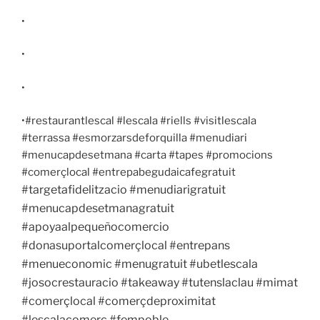
•
•
•
•#restaurantlescal #lescala #riells #visitlescala
#terrassa #esmorzarsdeforquilla #menudiari
#menucapdesetmana #carta #tapes #promocions
#comerçlocal #entrepabegudaicafegratuit
#targetafidelitzacio #menudiarigratuit
#menucapdesetmanagratuit
#apoyaalpequeñocomercio
#donasuportalcomerçlocal #entrepans
#menueconomic #menugratuit #ubetlescala
#josocrestauracio #takeaway #tutenslaclau #mimat
#comerçlocal #comerçdeproximitat
#lescalacomerç #fempoble