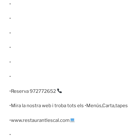
•
•
•
•
•
•
•Reserva 972772652
•Mira la nostra web i troba tots els •Menús,Carta,tapes
•www.restaurantlescal.com
•