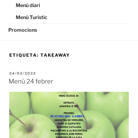
Menú diari
Menù Turístic
Promocions
ETIQUETA:
TAKEAWAY
PUBLICADO
24/02/2022
EL
Menú 24 febrer