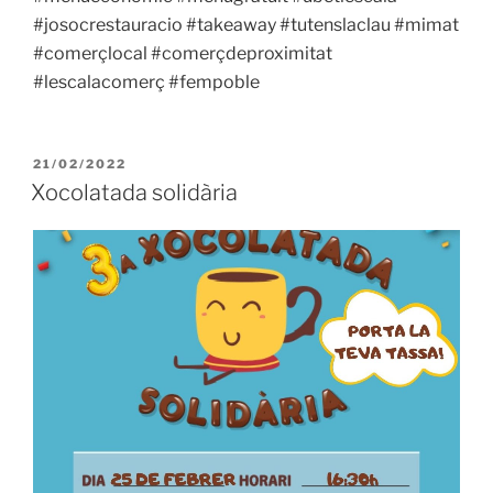
#josocrestauracio #takeaway #tutenslaclau #mimat
#comerçlocal #comerçdeproximitat
#lescalacomerç #fempoble
PUBLICADO
21/02/2022
EL
Xocolatada solidària