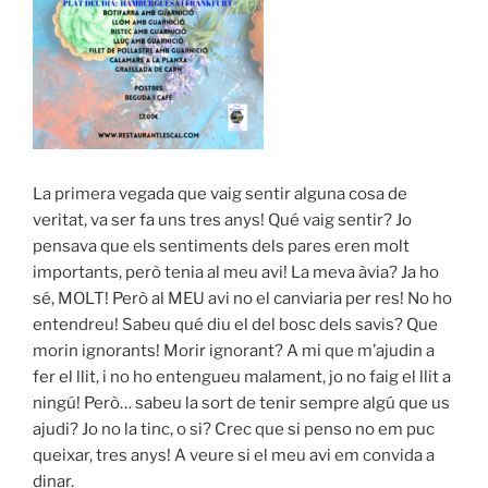
La primera vegada que vaig sentir alguna cosa de
veritat, va ser fa uns tres anys! Qué vaig sentir? Jo
pensava que els sentiments dels pares eren molt
importants, però tenia al meu avi! La meva àvia? Ja ho
sé, MOLT! Però al MEU avi no el canviaria per res! No ho
entendreu! Sabeu qué diu el del bosc dels savis? Que
morin ignorants! Morir ignorant? A mi que m’ajudin a
fer el llit, i no ho entengueu malament, jo no faig el llit a
ningú! Però… sabeu la sort de tenir sempre algú que us
ajudi? Jo no la tinc, o si? Crec que si penso no em puc
queixar, tres anys! A veure si el meu avi em convida a
dinar.