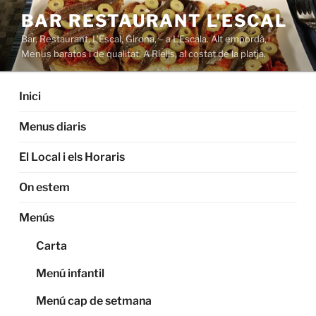
Saltar
BAR RESTAURANT L'ESCAL
al
Bar, Restaurant, L'Escal, Girona, – a L'Escala. Alt empordà,
contenido
Menus baratos i de qualitat. A Riells, al costat de la platja.
Inici
Menus diaris
El Local i els Horaris
On estem
Menús
Carta
Menú infantil
Menú cap de setmana