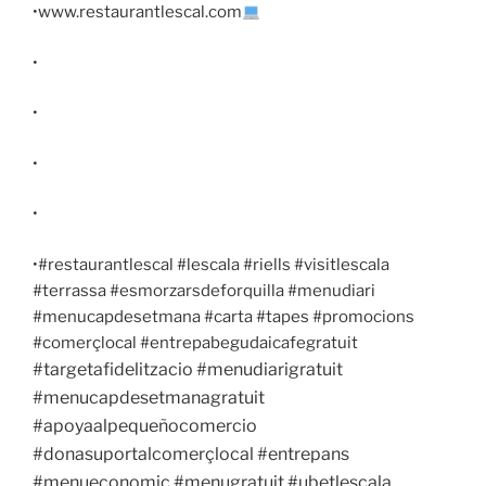
•www.restaurantlescal.com
•
•
•
•
•#restaurantlescal #lescala #riells #visitlescala
#terrassa #esmorzarsdeforquilla #menudiari
#menucapdesetmana #carta #tapes #promocions
#comerçlocal #entrepabegudaicafegratuit
#targetafidelitzacio #menudiarigratuit
#menucapdesetmanagratuit
#apoyaalpequeñocomercio
#donasuportalcomerçlocal #entrepans
#menueconomic #menugratuit #ubetlescala