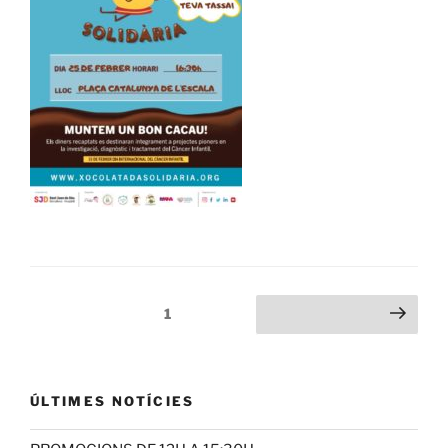
Paginación
Página
1
Siguiente página
de
entradas
ÚLTIMES NOTÍCIES