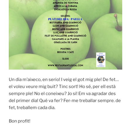
Un día m’aixeco, en serio! I veig el got mig ple! De fet…
el voleu veure mig buit? Tinc sort! Ho sé, per ell està
sempre ple! No el coneixeu? Jo si! Em va agradar des
del primer dia! Qué va fer? Fer-me treballar sempre. de
fet, treballem cada dia.
Bon profit!