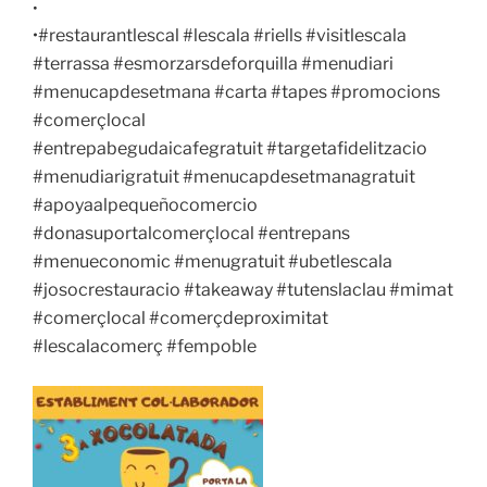
•
•#restaurantlescal #lescala #riells #visitlescala
#terrassa #esmorzarsdeforquilla #menudiari
#menucapdesetmana #carta #tapes #promocions
#comerçlocal
#entrepabegudaicafegratuit
#targetafidelitzacio
#menudiarigratuit #menucapdesetmanagratuit
#apoyaalpequeñocomercio
#donasuportalcomerçlocal #entrepans
#menueconomic #menugratuit #ubetlescala
#josocrestauracio #takeaway #tutenslaclau #mimat
#comerçlocal #comerçdeproximitat
#lescalacomerç #fempoble