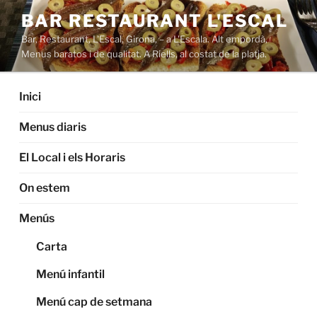
Saltar
BAR RESTAURANT L'ESCAL
al
Bar, Restaurant, L'Escal, Girona, – a L'Escala. Alt empordà,
contenido
Menus baratos i de qualitat. A Riells, al costat de la platja.
Inici
Menus diaris
El Local i els Horaris
On estem
Menús
Carta
Menú infantil
Menú cap de setmana