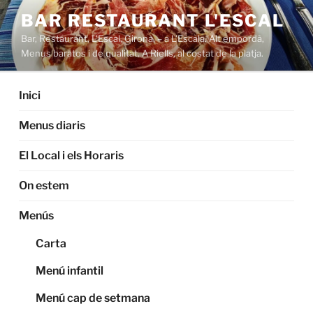
Saltar
BAR RESTAURANT L'ESCAL
al
Bar, Restaurant, L'Escal, Girona, – a L'Escala. Alt empordà,
contenido
Menus baratos i de qualitat. A Riells, al costat de la platja.
Inici
Menus diaris
El Local i els Horaris
On estem
Menús
Carta
Menú infantil
Menú cap de setmana