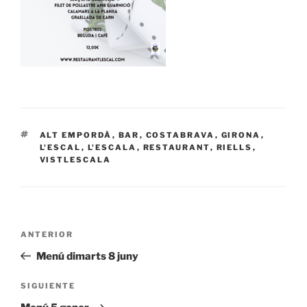
ETIQUETAS
ALT EMPORDÀ
,
BAR
,
COSTABRAVA
,
GIRONA
,
L'ESCAL
,
L'ESCALA
,
RESTAURANT
,
RIELLS
,
VISTLESCALA
Navegación
Entrada
ANTERIOR
de
anterior:
Menú dimarts 8 juny
entradas
Siguiente
SIGUIENTE
entrada