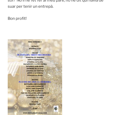
sol?
No li he fet fer al meu pare, no he dit qui havia de
suar per tenir un entrepà.
Bon profit!