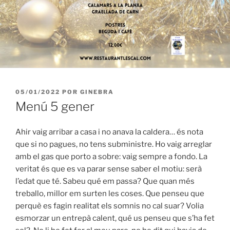
PUBLICADO
05/01/2022
POR
GINEBRA
EL
Menú 5 gener
Ahir vaig arribar a casa i no anava la caldera… és nota
que si no pagues, no tens subministre. Ho vaig arreglar
amb el gas que porto a sobre: vaig sempre a fondo. La
veritat és que es va parar sense saber el motiu: serà
l’edat que té. Sabeu qué em passa? Que quan més
treballo, millor em surten les coses. Que penseu que
perquè es fagin realitat els somnis no cal suar? Volia
esmorzar un entrepà calent, qué us penseu que s’ha fet