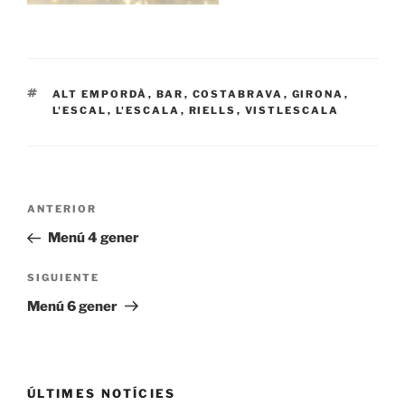
ETIQUETAS
ALT EMPORDÀ
,
BAR
,
COSTABRAVA
,
GIRONA
,
L'ESCAL
,
L'ESCALA
,
RIELLS
,
VISTLESCALA
Navegación
Entrada
ANTERIOR
de
anterior:
Menú 4 gener
entradas
Siguiente
SIGUIENTE
entrada
Menú 6 gener
ÚLTIMES NOTÍCIES