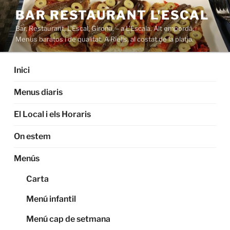
Saltar
BAR RESTAURANT L'ESCAL
al
Bar, Restaurant, L'Escal, Girona, – a L'Escala. Alt empordà,
contenido
Menus baratos i de qualitat. A Riells, al costat de la platja.
Inici
Menus diaris
El Local i els Horaris
On estem
Menús
Carta
Menú infantil
Menú cap de setmana