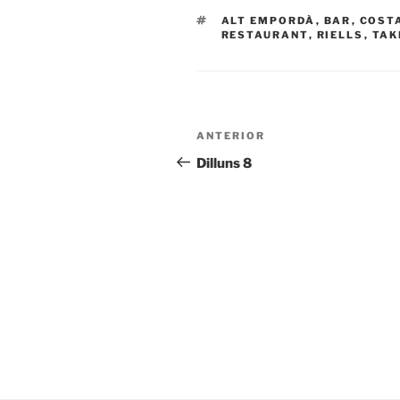
ETIQUETAS
ALT EMPORDÀ
,
BAR
,
COST
RESTAURANT
,
RIELLS
,
TAK
Navegación
Entrada
ANTERIOR
de
anterior:
Dilluns 8
entradas