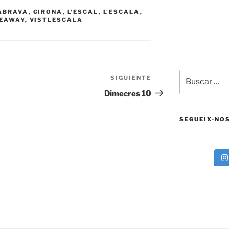
ABRAVA
,
GIRONA
,
L'ESCAL
,
L'ESCALA
,
EAWAY
,
VISTLESCALA
Buscar
SIGUIENTE
Siguiente
por:
entrada
Dimecres 10
SEGUEIX-NO