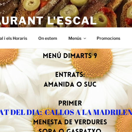
AURANT L'ESCAL
 – a L'Escala. Alt empordà, Menus baratos i de qualitat. A Riells,
al i els Horaris
On estem
Menús
Promocions