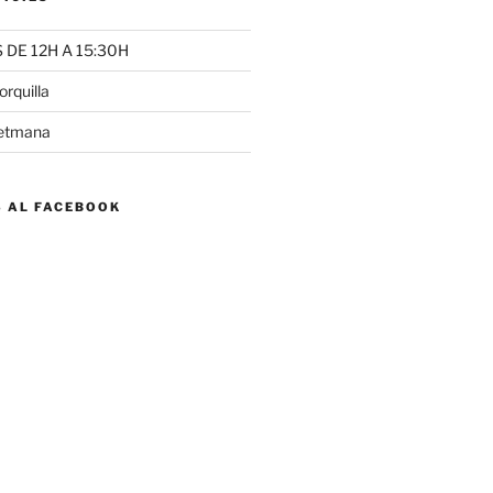
DE 12H A 15:30H
rquilla
setmana
S AL FACEBOOK