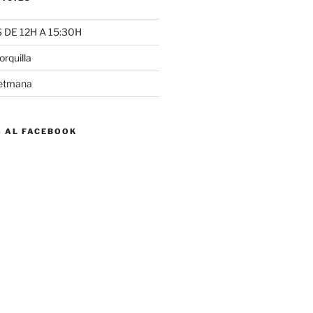
DE 12H A 15:30H
rquilla
setmana
S AL FACEBOOK