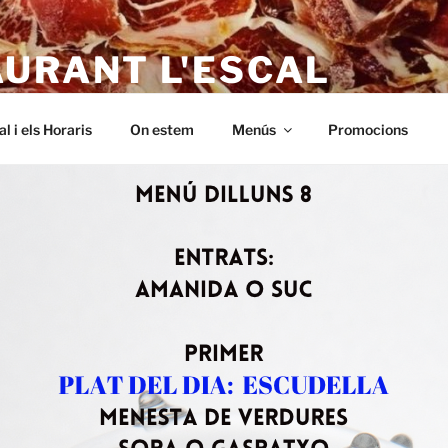
AURANT L'ESCAL
 – a L'Escala. Alt empordà, Menus baratos i de qualitat. A Riells,
al i els Horaris
On estem
Menús
Promocions