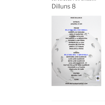
EL
Dilluns 8