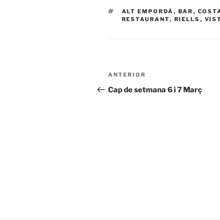
ETIQUETAS
ALT EMPORDÀ
,
BAR
,
COST
RESTAURANT
,
RIELLS
,
VIS
Navegación
Entrada
ANTERIOR
de
anterior:
Cap de setmana 6 i 7 Març
entradas