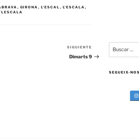
ABRAVA
,
GIRONA
,
L'ESCAL
,
L'ESCALA
,
TLESCALA
Buscar
SIGUIENTE
Siguiente
por:
entrada
Dimarts 9
SEGUEIX-NO