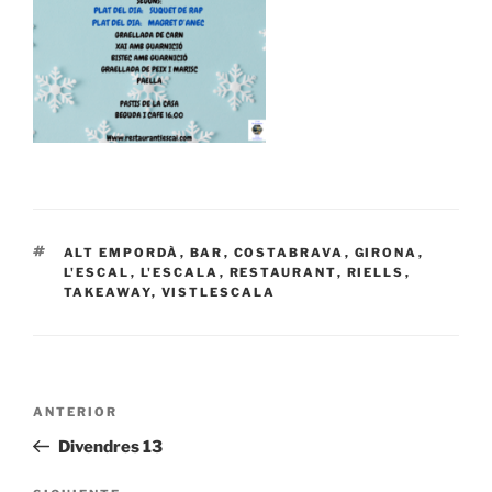
ETIQUETAS
ALT EMPORDÀ
,
BAR
,
COSTABRAVA
,
GIRONA
,
L'ESCAL
,
L'ESCALA
,
RESTAURANT
,
RIELLS
,
TAKEAWAY
,
VISTLESCALA
Navegación
Entrada
ANTERIOR
de
anterior:
Divendres 13
entradas