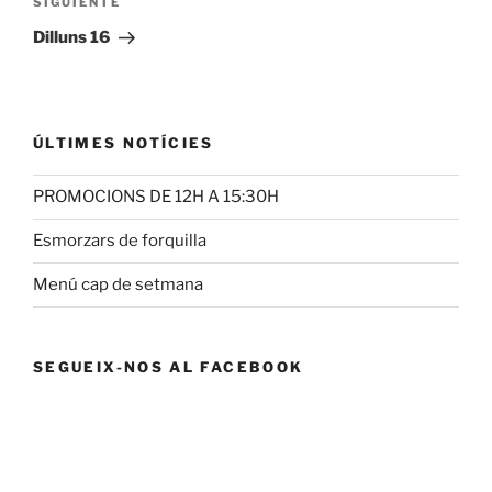
Siguiente
SIGUIENTE
entrada
Dilluns 16
ÚLTIMES NOTÍCIES
PROMOCIONS DE 12H A 15:30H
Esmorzars de forquilla
Menú cap de setmana
SEGUEIX-NOS AL FACEBOOK