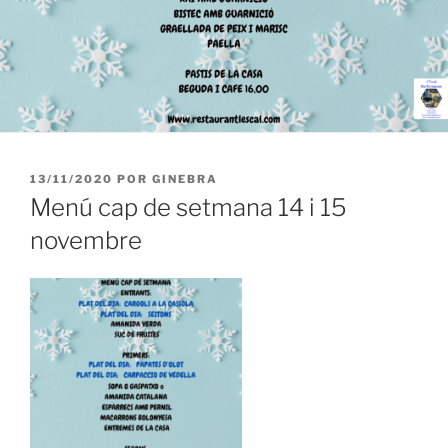
PUBLICADO
13/11/2020
POR
GINEBRA
EL
Menú cap de setmana 14 i 15
novembre