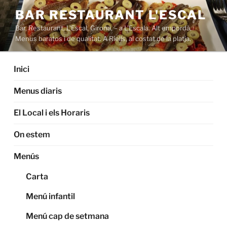
Saltar
BAR RESTAURANT L'ESCAL
al
Bar, Restaurant, L'Escal, Girona, – a L'Escala. Alt empordà,
contenido
Menus baratos i de qualitat. A Riells, al costat de la platja.
Inici
Menus diaris
El Local i els Horaris
On estem
Menús
Carta
Menú infantil
Menú cap de setmana