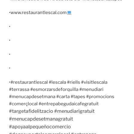
•www.restaurantlescal.com
•
•
•
•
•#restaurantlescal #lescala #riells #visitlescala
#terrassa #esmorzarsdeforquilla #menudiari
#menucapdesetmana #carta #tapes #promocions
#comerçlocal #entrepabegudaicafegratuit
#targetafidelitzacio #menudiarigratuit
#menucapdesetmanagratuit
#apoyaalpequeñocomercio