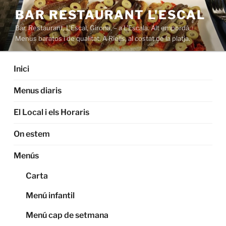
Saltar
BAR RESTAURANT L'ESCAL
al
Bar, Restaurant, L'Escal, Girona, – a L'Escala. Alt empordà,
contenido
Menus baratos i de qualitat. A Riells, al costat de la platja.
Inici
Menus diaris
El Local i els Horaris
On estem
Menús
Carta
Menú infantil
Menú cap de setmana