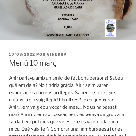
PUBLICADO
10/03/2022
POR
GINEBRA
EL
Menú 10 març
Ahir parlava amb un amic, de fet bona persona! Sabeu
qué em deia? No tindria gràcia. Ahir se’m varen
esborrar els correus no llegits. Sabeu la sort? Que
alguns ja els vaig llegir! Els altres? Ja es queixaran!
Ahir… em vaig equivocar de mes…. No us ha passat
mai? A mi no em sol passar, però esperava un grup a la
tarda, i era pel mes que ve! El jefe es va enfadar una
mica. Qué vaig fer? Comprar una hamburguesa i unes