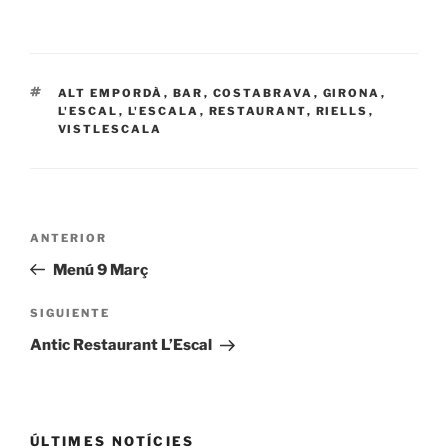
ETIQUETAS
ALT EMPORDÀ
,
BAR
,
COSTABRAVA
,
GIRONA
,
L'ESCAL
,
L'ESCALA
,
RESTAURANT
,
RIELLS
,
VISTLESCALA
Navegación
Entrada
ANTERIOR
de
anterior:
Menú 9 Març
entradas
Siguiente
SIGUIENTE
entrada
Antic Restaurant L’Escal
ÚLTIMES NOTÍCIES