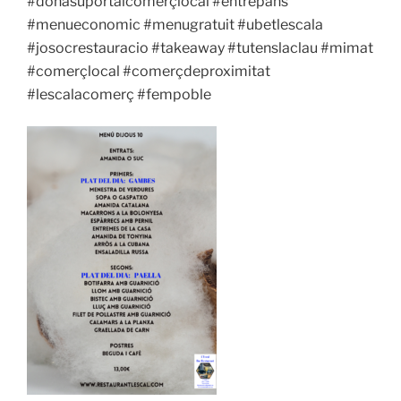
#donasuportalcomerçlocal #entrepans
#menueconomic #menugratuit #ubetlescala
#josocrestauracio #takeaway #tutenslaclau #mimat
#comerçlocal #comerçdeproximitat
#lescalacomerç #fempoble