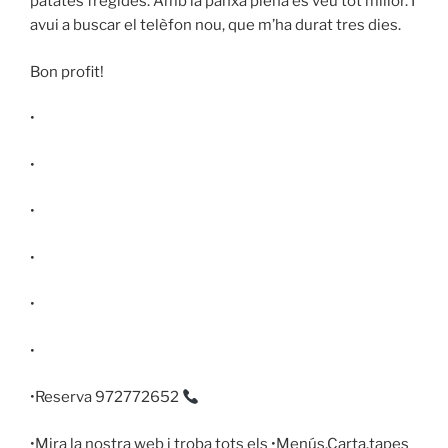
patates fregides. Amb la panxa plena es veu tot millor. I
avui a buscar el telèfon nou, que m’ha durat tres dies.
Bon profit!
•
•
•
•
•
•
•Reserva 972772652
•Mira la nostra web i troba tots els •Menús,Carta,tapes