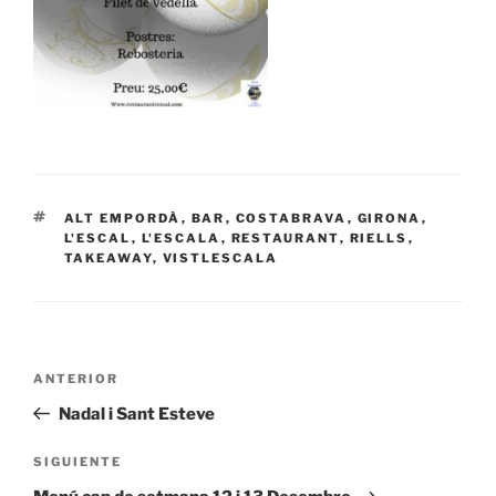
ETIQUETAS
ALT EMPORDÀ
,
BAR
,
COSTABRAVA
,
GIRONA
,
L'ESCAL
,
L'ESCALA
,
RESTAURANT
,
RIELLS
,
TAKEAWAY
,
VISTLESCALA
Navegación
Entrada
ANTERIOR
de
anterior:
Nadal i Sant Esteve
entradas
Siguiente
SIGUIENTE
entrada