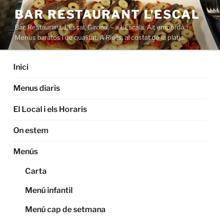
Saltar
BAR RESTAURANT L'ESCAL
al
Bar, Restaurant, L'Escal, Girona, – a L'Escala. Alt empordà,
contenido
Menus baratos i de qualitat. A Riells, al costat de la platja.
Inici
Menus diaris
El Local i els Horaris
On estem
Menús
Carta
Menú infantil
Menú cap de setmana