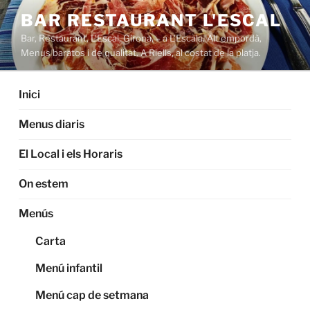
Saltar
BAR RESTAURANT L'ESCAL
al
Bar, Restaurant, L'Escal, Girona, – a L'Escala. Alt empordà,
contenido
Menus baratos i de qualitat. A Riells, al costat de la platja.
Inici
Menus diaris
El Local i els Horaris
On estem
Menús
Carta
Menú infantil
Menú cap de setmana