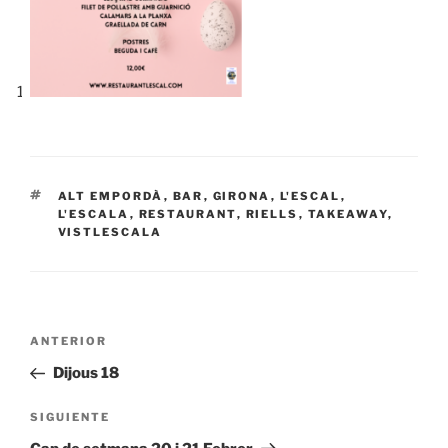
ETIQUETAS
ALT EMPORDÀ
,
BAR
,
GIRONA
,
L'ESCAL
,
L'ESCALA
,
RESTAURANT
,
RIELLS
,
TAKEAWAY
,
VISTLESCALA
Navegación
Entrada
ANTERIOR
de
anterior:
Dijous 18
entradas
Siguiente
SIGUIENTE
entrada