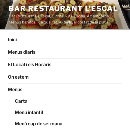
Saltar
BAR RESTAURANT L'ESCAL
al
Bar, Restaurant, L'Escal, Girona, – a L'Escala. Alt empordà,
contenido
Menus baratos i de qualitat. A Riells, al costat de la platja.
Inici
Menus diaris
El Local i els Horaris
On estem
Menús
Carta
Menú infantil
Menú cap de setmana