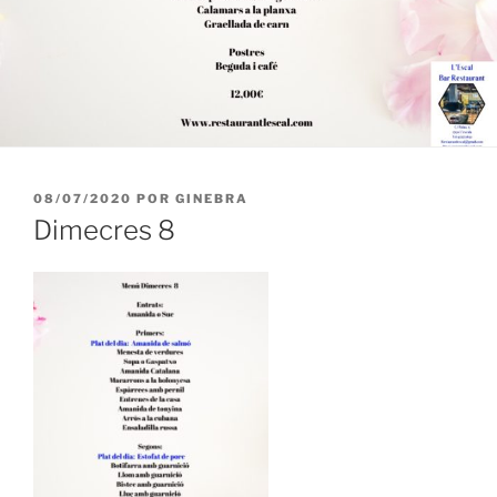
PUBLICADO
08/07/2020
POR
GINEBRA
EL
Dimecres 8