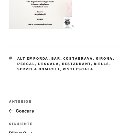
º
ETIQUETAS
ALT EMPORDÀ
,
BAR
,
COSTABRAVA
,
GIRONA
,
L'ESCAL
,
L'ESCALA
,
RESTAURANT
,
RIELLS
,
SERVEI A DOMICILI
,
VISTLESCALA
Navegación
Entrada
ANTERIOR
de
anterior:
Concurs
entradas
Siguiente
SIGUIENTE
entrada