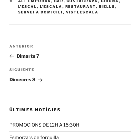
ETIQUETAS
ALT EMPORDÀ
,
BAR
,
COSTABRAVA
,
GIRONA
,
L'ESCAL
,
L'ESCALA
,
RESTAURANT
,
RIELLS
,
SERVEI A DOMICILI
,
VISTLESCALA
Navegación
Entrada
ANTERIOR
de
anterior:
Dimarts 7
entradas
Siguiente
SIGUIENTE
entrada
Dimecres 8
ÚLTIMES NOTÍCIES
PROMOCIONS DE 12H A 15:30H
Esmorzars de forquilla