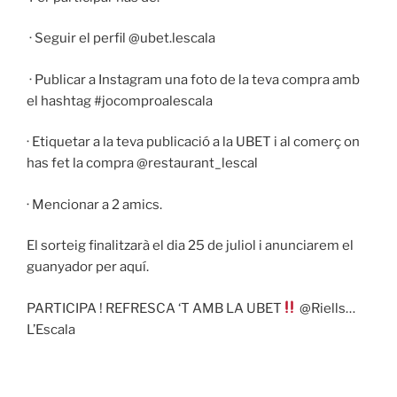
⁣⁣ · Seguir el perfil @ubet.lescala
⁣ · Publicar a Instagram una foto de la teva compra amb
el hashtag
#jocomproalescala
· Etiquetar a la teva publicació a la UBET i al comerç on
has fet la compra @restaurant_lescal ⁣
· Mencionar a 2 amics.⁣⁣ ⁣⁣
El sorteig finalitzarà el dia 25 de juliol i anunciarem el
guanyador per aquí.
PARTICIPA⁣⁣ ! REFRESCA ‘T AMB LA UBET
@Riells…
L’
Escala