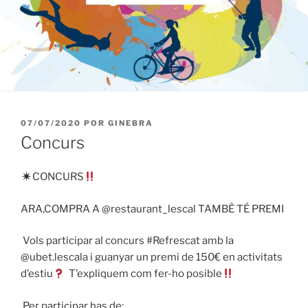
PUBLICADO
07/07/2020
POR
GINEBRA
EL
Concurs
CONCURS
ARA,COMPRA A @restaurant_lescal TAMBÈ TÉ PREMI
⁣ ⁣⁣Vols participar al concurs
#Refrescat
amb la
@ubet.lescala i guanyar un premi de 150€ en activitats
d’estiu
⁣ ⁣ T’expliquem com fer-ho posible
⁣ ⁣
⁣ Per participar has de: