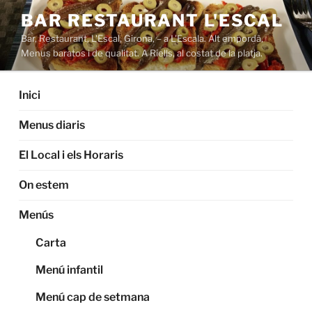
Saltar
BAR RESTAURANT L'ESCAL
al
Bar, Restaurant, L'Escal, Girona, – a L'Escala. Alt empordà,
contenido
Menus baratos i de qualitat. A Riells, al costat de la platja.
Inici
Menus diaris
El Local i els Horaris
On estem
Menús
Carta
Menú infantil
Menú cap de setmana