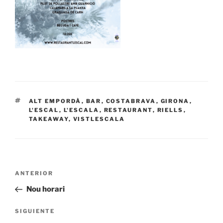
ETIQUETAS
ALT EMPORDÀ
,
BAR
,
COSTABRAVA
,
GIRONA
,
L'ESCAL
,
L'ESCALA
,
RESTAURANT
,
RIELLS
,
TAKEAWAY
,
VISTLESCALA
Navegación
Entrada
ANTERIOR
de
anterior:
Nou horari
entradas
Siguiente
SIGUIENTE