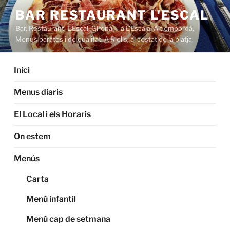
Saltar
BAR RESTAURANT L'ESCAL
al
Bar, Restaurant, L'Escal, Girona, – a L'Escala. Alt empordà,
contenido
Menus baratos i de qualitat. A Riells, al costat de la platja.
Inici
Menus diaris
El Local i els Horaris
On estem
Menús
Carta
Menú infantil
Menú cap de setmana