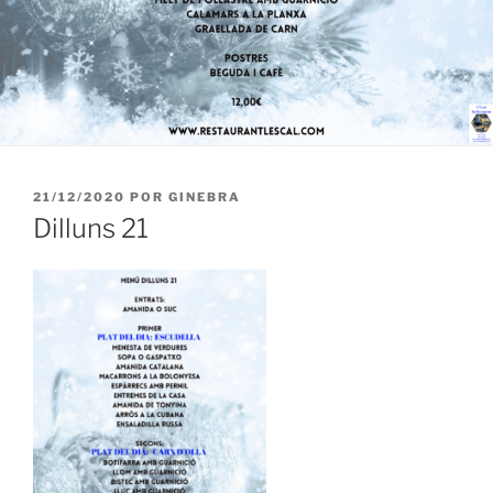
PUBLICADO
21/12/2020
POR
GINEBRA
EL
Dilluns 21