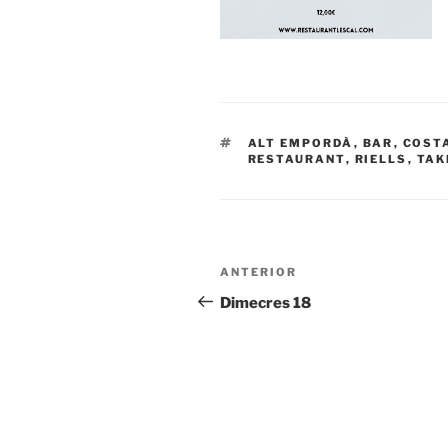
ETIQUETAS
ALT EMPORDÀ
,
BAR
,
COST
RESTAURANT
,
RIELLS
,
TAK
Navegación
Entrada
ANTERIOR
de
anterior:
Dimecres 18
entradas