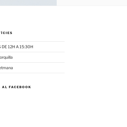
TÍCIES
DE 12H A 15:30H
rquilla
setmana
S AL FACEBOOK