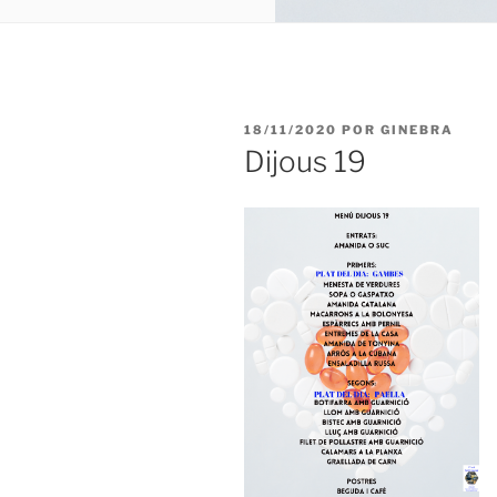
PUBLICADO
18/11/2020
POR
GINEBRA
EL
Dijous 19