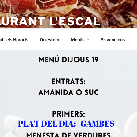
AURANT L'ESCAL
 – a L'Escala. Alt empordà, Menus baratos i de qualitat. A Riells,
al i els Horaris
On estem
Menús
Promocions