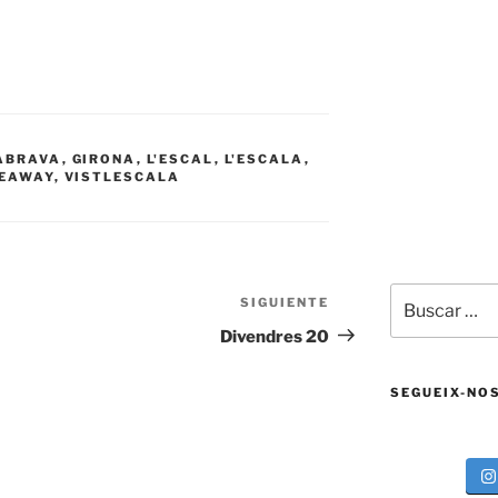
ABRAVA
,
GIRONA
,
L'ESCAL
,
L'ESCALA
,
EAWAY
,
VISTLESCALA
Buscar
SIGUIENTE
Siguiente
por:
entrada
Divendres 20
SEGUEIX-NO