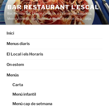
Saltar
BAR RESTAURANT L'ESCAL
al
Bar, Restaurant, L'Escal, Girona, – a L'Escala. Alt empordà,
contenido
Menus baratos i de qualitat. A Riells, al costat de la platja.
Inici
Menus diaris
El Local i els Horaris
On estem
Menús
Carta
Menú infantil
Menú cap de setmana