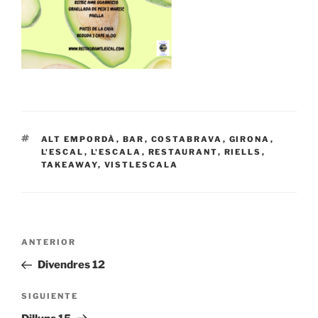
ETIQUETAS
ALT EMPORDÀ
,
BAR
,
COSTABRAVA
,
GIRONA
,
L'ESCAL
,
L'ESCALA
,
RESTAURANT
,
RIELLS
,
TAKEAWAY
,
VISTLESCALA
Navegación
Entrada
ANTERIOR
de
anterior:
Divendres 12
entradas
Siguiente
SIGUIENTE
entrada