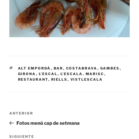
ETIQUETAS
ALT EMPORDÀ
,
BAR
,
COSTABRAVA
,
GAMBES
,
GIRONA
,
L'ESCAL
,
L'ESCALA
,
MARISC
,
RESTAURANT
,
RIELLS
,
VISTLESCALA
Navegación
Entrada
ANTERIOR
de
anterior:
Fotos menú cap de setmana
entradas
Siguiente
SIGUIENTE