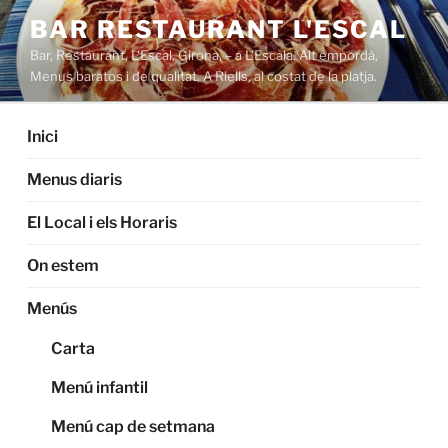
Saltar
BAR RESTAURANT L'ESCAL
al
Bar, Restaurant, L'Escal, Girona, – a L'Escala. Alt empordà,
contenido
Menus baratos i de qualitat. A Riells, al costat de la platja.
Inici
Menus diaris
El Local i els Horaris
On estem
Menús
Carta
Menú infantil
Menú cap de setmana