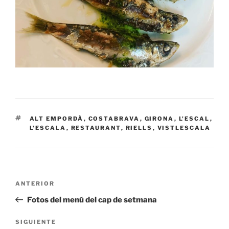
ETIQUETAS
ALT EMPORDÀ
,
COSTABRAVA
,
GIRONA
,
L'ESCAL
,
L'ESCALA
,
RESTAURANT
,
RIELLS
,
VISTLESCALA
Navegación
Entrada
ANTERIOR
de
anterior:
Fotos del menú del cap de setmana
entradas
Siguiente
SIGUIENTE