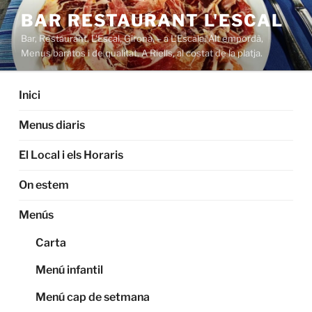
Saltar
BAR RESTAURANT L'ESCAL
al
Bar, Restaurant, L'Escal, Girona, – a L'Escala. Alt empordà,
contenido
Menus baratos i de qualitat. A Riells, al costat de la platja.
Inici
Menus diaris
El Local i els Horaris
On estem
Menús
Carta
Menú infantil
Menú cap de setmana