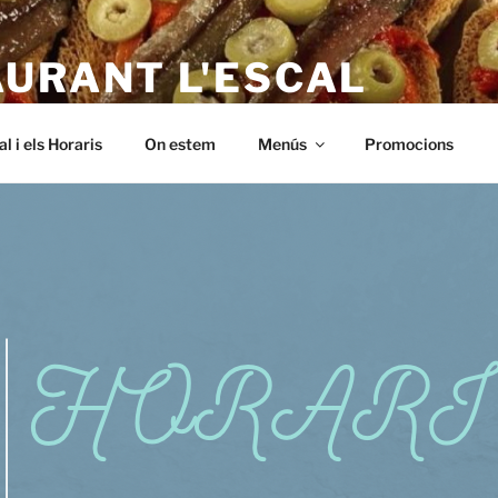
AURANT L'ESCAL
 – a L'Escala. Alt empordà, Menus baratos i de qualitat. A Riells,
al i els Horaris
On estem
Menús
Promocions