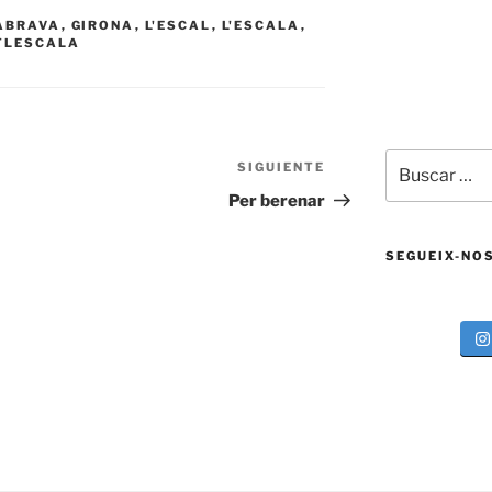
ABRAVA
,
GIRONA
,
L'ESCAL
,
L'ESCALA
,
TLESCALA
Buscar
SIGUIENTE
Siguiente
por:
entrada
Per berenar
SEGUEIX-NO