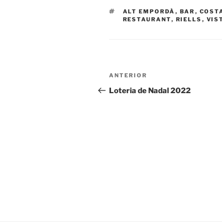
ETIQUETAS
ALT EMPORDÀ
,
BAR
,
COST
RESTAURANT
,
RIELLS
,
VIS
Navegación
Entrada
ANTERIOR
de
anterior:
Loteria de Nadal 2022
entradas