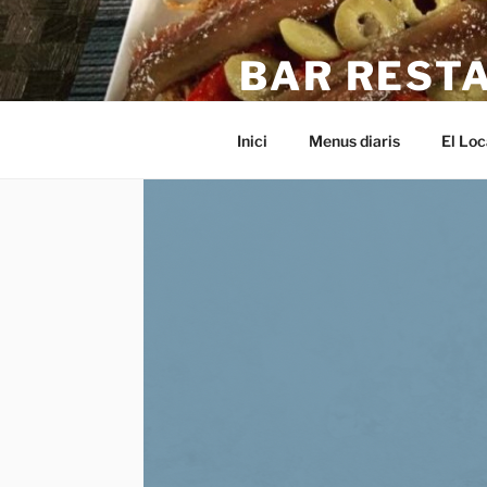
Saltar
al
BAR REST
contenido
Bar, Restaurant, L'Escal, Girona,
Inici
Menus diaris
El Loc