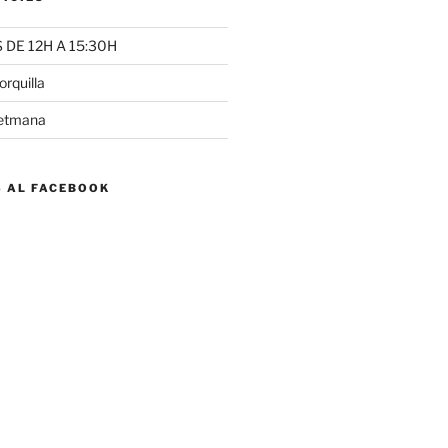
DE 12H A 15:30H
rquilla
setmana
S AL FACEBOOK