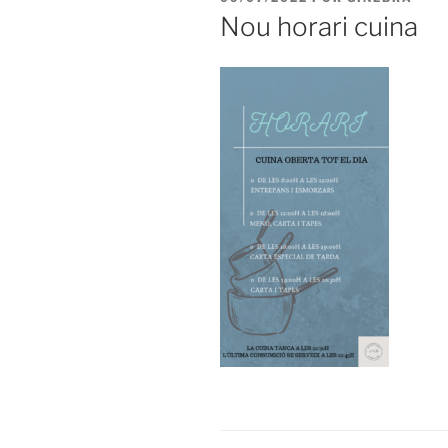
EL
Nou horari cuina