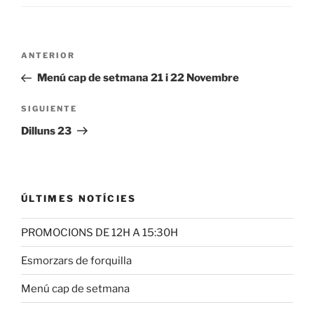
Navegación
Entrada
ANTERIOR
de
anterior:
Menú cap de setmana 21 i 22 Novembre
entradas
Siguiente
SIGUIENTE
entrada
Dilluns 23
ÚLTIMES NOTÍCIES
PROMOCIONS DE 12H A 15:30H
Esmorzars de forquilla
Menú cap de setmana