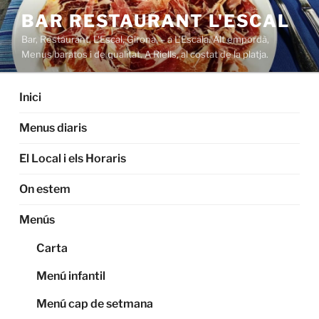
Saltar
BAR RESTAURANT L'ESCAL
al
Bar, Restaurant, L'Escal, Girona, – a L'Escala. Alt empordà,
contenido
Menus baratos i de qualitat. A Riells, al costat de la platja.
Inici
Menus diaris
El Local i els Horaris
On estem
Menús
Carta
Menú infantil
Menú cap de setmana