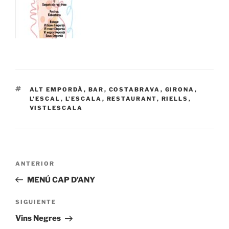
ETIQUETAS
ALT EMPORDÀ
,
BAR
,
COSTABRAVA
,
GIRONA
,
L'ESCAL
,
L'ESCALA
,
RESTAURANT
,
RIELLS
,
VISTLESCALA
Navegación
Entrada
ANTERIOR
de
anterior:
MENÚ CAP D’ANY
entradas
Siguiente
SIGUIENTE
entrada
Vins Negres