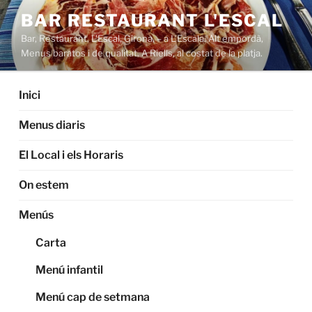
Saltar
BAR RESTAURANT L'ESCAL
al
Bar, Restaurant, L'Escal, Girona, – a L'Escala. Alt empordà,
contenido
Menus baratos i de qualitat. A Riells, al costat de la platja.
Inici
Menus diaris
El Local i els Horaris
On estem
Menús
Carta
Menú infantil
Menú cap de setmana