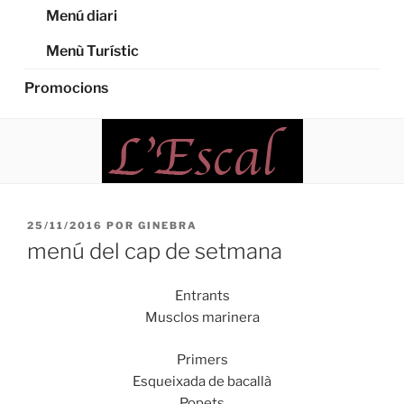
Menú diari
Menù Turístic
Promocions
PUBLICADO
25/11/2016
POR
GINEBRA
EL
menú del cap de setmana
Entrants
Musclos
marinera
Primers
Esqueixada de bacallà
Popets