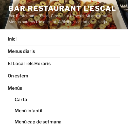
Saltar
BAR RESTAURANT L'ESCAL
al
Bar, Restaurant, L'Escal, Girona, – a L'Escala. Alt empordà,
contenido
Menus baratos i de qualitat. A Riells, al costat de la platja.
Inici
Menus diaris
El Local i els Horaris
On estem
Menús
Carta
Menú infantil
Menú cap de setmana