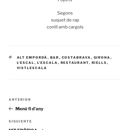
Segons
suquet de rap
conill amb cargols
ETIQUETAS
ALT EMPORDÀ
,
BAR
,
COSTABRAVA
,
GIRONA
,
L'ESCAL
,
L'ESCALA
,
RESTAURANT
,
RIELLS
,
VISTLESCALA
Navegación
Entrada
ANTERIOR
de
anterior:
Menú fi d’any
entradas
Siguiente
SIGUIENTE
entrada