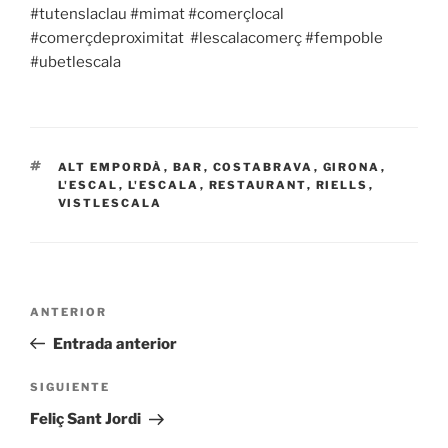
#tutenslaclau #mimat #comerçlocal
#comerçdeproximitat
#lescalacomerç #fempoble
#ubetlescala
ETIQUETAS
ALT EMPORDÀ
,
BAR
,
COSTABRAVA
,
GIRONA
,
L'ESCAL
,
L'ESCALA
,
RESTAURANT
,
RIELLS
,
VISTLESCALA
Navegación
Entrada
ANTERIOR
de
anterior:
Entrada anterior
entradas
Siguiente
SIGUIENTE
entrada
Feliç Sant Jordi