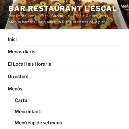
Saltar
BAR RESTAURANT L'ESCAL
al
Bar, Restaurant, L'Escal, Girona, – a L'Escala. Alt empordà,
contenido
Menus baratos i de qualitat. A Riells, al costat de la platja.
Inici
Menus diaris
El Local i els Horaris
On estem
Menús
Carta
Menú infantil
Menú cap de setmana