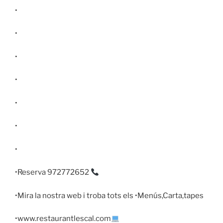
•
•
•
•
•
•
•
•Reserva 972772652
•Mira la nostra web i troba tots els •Menús,Carta,tapes
•www.restaurantlescal.com