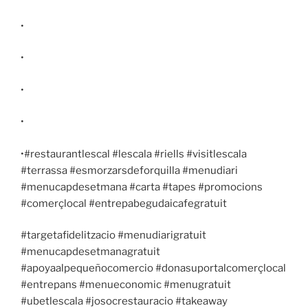
•
•
•
•
•#restaurantlescal #lescala #riells #visitlescala
#terrassa #esmorzarsdeforquilla #menudiari
#menucapdesetmana #carta #tapes #promocions
#comerçlocal #entrepabegudaicafegratuit
#targetafidelitzacio #menudiarigratuit
#menucapdesetmanagratuit
#apoyaalpequeñocomercio #donasuportalcomerçlocal
#entrepans #menueconomic #menugratuit
#ubetlescala #josocrestauracio #takeaway