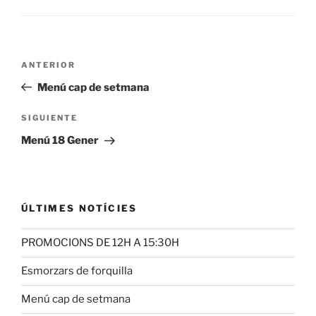
Navegación
Entrada
ANTERIOR
de
anterior:
Menú cap de setmana
entradas
Siguiente
SIGUIENTE
entrada
Menú 18 Gener
ÚLTIMES NOTÍCIES
PROMOCIONS DE 12H A 15:30H
Esmorzars de forquilla
Menú cap de setmana