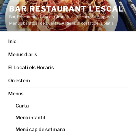
Saltar
BAR RESTAURANT L'ESCAL
al
Bar, Restaurant, L'Escal, Girona, – a L'Escala. Alt empordà,
contenido
Menus baratos i de qualitat. A Riells, al costat de la platja.
Inici
Menus diaris
El Local i els Horaris
On estem
Menús
Carta
Menú infantil
Menú cap de setmana