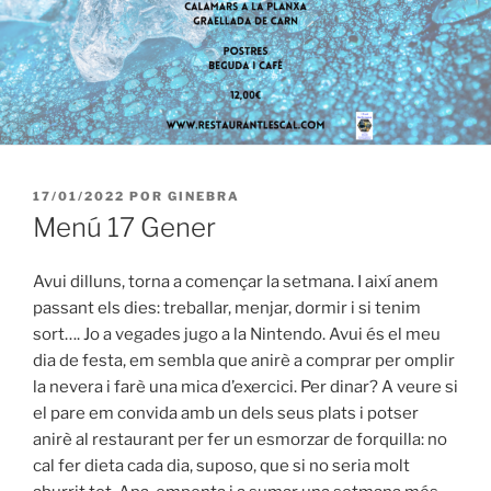
PUBLICADO
17/01/2022
POR
GINEBRA
EL
Menú 17 Gener
Avui dilluns, torna a començar la setmana. I així anem
passant els dies: treballar, menjar, dormir i si tenim
sort…. Jo a vegades jugo a la Nintendo. Avui és el meu
dia de festa, em sembla que anirè a comprar per omplir
la nevera i farè una mica d’exercici. Per dinar? A veure si
el pare em convida amb un dels seus plats i potser
anirè al restaurant per fer un esmorzar de forquilla: no
cal fer dieta cada dia, suposo, que si no seria molt