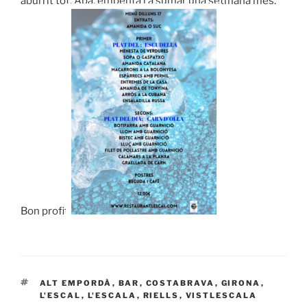
aburrit tot. Apa, empenta i a sumar una setmana més.
Bon profit!
ETIQUETAS
ALT EMPORDÀ
,
BAR
,
COSTABRAVA
,
GIRONA
,
L'ESCAL
,
L'ESCALA
,
RIELLS
,
VISTLESCALA