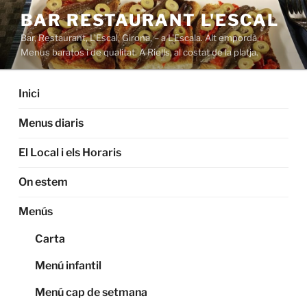
Saltar
BAR RESTAURANT L'ESCAL
al
Bar, Restaurant, L'Escal, Girona, – a L'Escala. Alt empordà,
contenido
Menus baratos i de qualitat. A Riells, al costat de la platja.
Inici
Menus diaris
El Local i els Horaris
On estem
Menús
Carta
Menú infantil
Menú cap de setmana