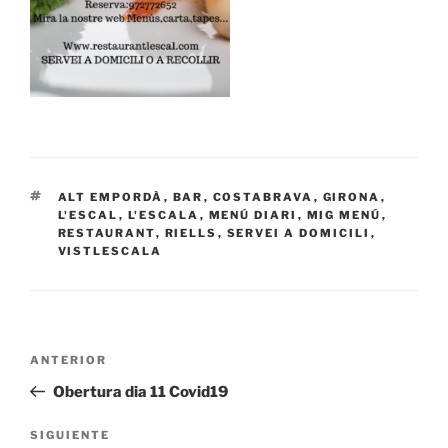
ETIQUETAS
ALT EMPORDÀ
,
BAR
,
COSTABRAVA
,
GIRONA
,
L'ESCAL
,
L'ESCALA
,
MENÚ DIARI
,
MIG MENÚ
,
RESTAURANT
,
RIELLS
,
SERVEI A DOMICILI
,
VISTLESCALA
Navegación
Entrada
ANTERIOR
de
anterior:
Obertura dia 11 Covid19
entradas
Siguiente
SIGUIENTE