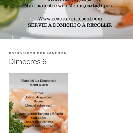
PUBLICADO
05/05/2020
POR
GINEBRA
EL
Dimecres 6