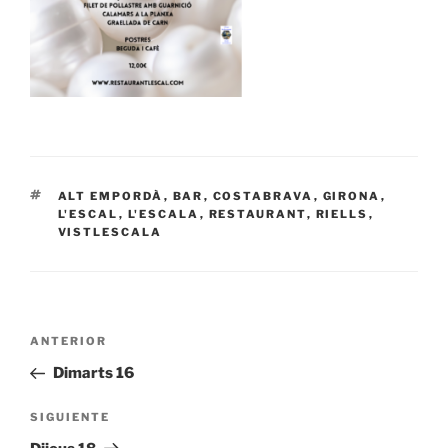
ETIQUETAS
ALT EMPORDÀ
,
BAR
,
COSTABRAVA
,
GIRONA
,
L'ESCAL
,
L'ESCALA
,
RESTAURANT
,
RIELLS
,
VISTLESCALA
Navegación
Entrada
ANTERIOR
de
anterior:
Dimarts 16
entradas
Siguiente
SIGUIENTE
entrada