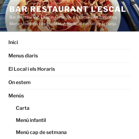
Saltar
BAR RESTAURANT L'ESCAL
al
Bar, Restaurant, L'Escal, Girona, – a L'Escala. Alt empordà,
contenido
Menus baratos i de qualitat. A Riells, al costat de la platja.
Inici
Menus diaris
El Local i els Horaris
On estem
Menús
Carta
Menú infantil
Menú cap de setmana