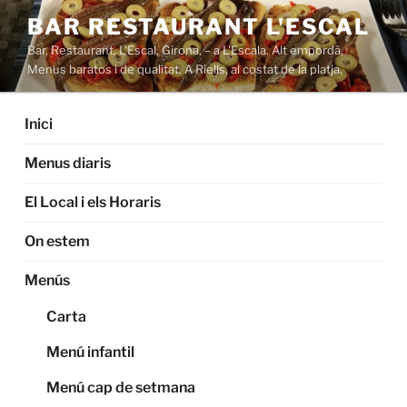
Saltar
BAR RESTAURANT L'ESCAL
al
Bar, Restaurant, L'Escal, Girona, – a L'Escala. Alt empordà,
contenido
Menus baratos i de qualitat. A Riells, al costat de la platja.
Inici
Menus diaris
El Local i els Horaris
On estem
Menús
Carta
Menú infantil
Menú cap de setmana