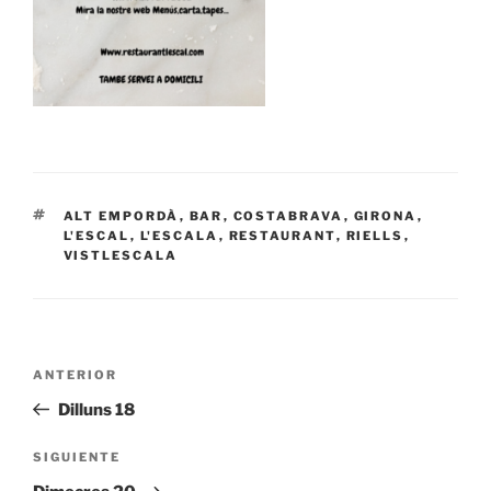
ETIQUETAS
ALT EMPORDÀ
,
BAR
,
COSTABRAVA
,
GIRONA
,
L'ESCAL
,
L'ESCALA
,
RESTAURANT
,
RIELLS
,
VISTLESCALA
Navegación
Entrada
ANTERIOR
de
anterior:
Dilluns 18
entradas
Siguiente
SIGUIENTE
entrada