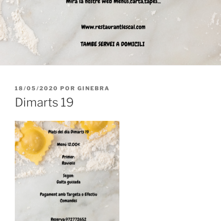
PUBLICADO
18/05/2020
POR
GINEBRA
EL
Dimarts 19