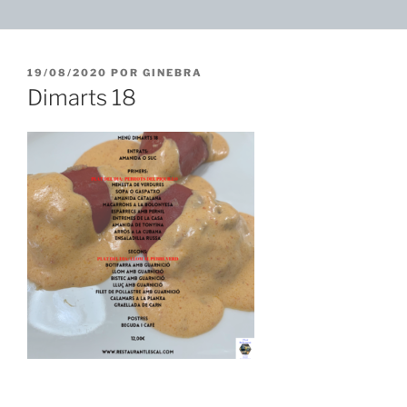
PUBLICADO
19/08/2020
POR
GINEBRA
EL
Dimarts 18