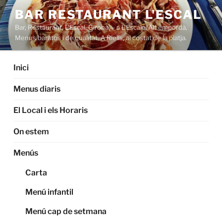
Saltar
BAR RESTAURANT L'ESCAL
al
Bar, Restaurant, L'Escal, Girona, – a L'Escala. Alt empordà,
contenido
Menus baratos i de qualitat. A Riells, al costat de la platja.
Inici
Menus diaris
El Local i els Horaris
On estem
Menús
Carta
Menú infantil
Menú cap de setmana