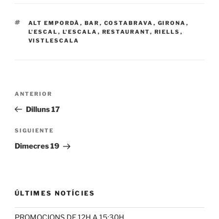
ETIQUETAS
ALT EMPORDÀ
,
BAR
,
COSTABRAVA
,
GIRONA
,
L'ESCAL
,
L'ESCALA
,
RESTAURANT
,
RIELLS
,
VISTLESCALA
Navegación
Entrada
ANTERIOR
de
anterior:
Dilluns 17
entradas
Siguiente
SIGUIENTE
entrada
Dimecres 19
ÚLTIMES NOTÍCIES
PROMOCIONS DE 12H A 15:30H