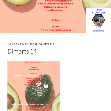
PUBLICADO
16/07/2020
POR
GINEBRA
EL
Dimarts 14