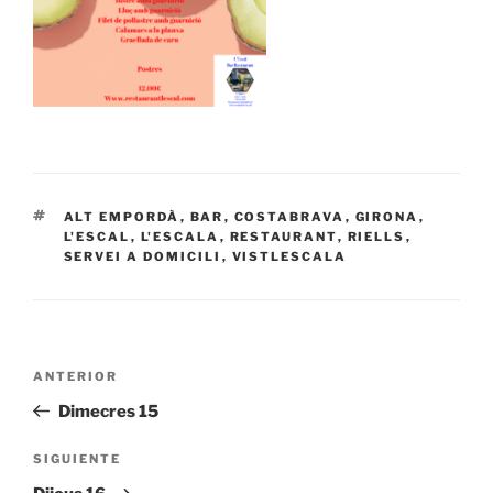
ETIQUETAS
ALT EMPORDÀ
,
BAR
,
COSTABRAVA
,
GIRONA
,
L'ESCAL
,
L'ESCALA
,
RESTAURANT
,
RIELLS
,
SERVEI A DOMICILI
,
VISTLESCALA
Navegación
Entrada
ANTERIOR
de
anterior:
Dimecres 15
entradas
Siguiente
SIGUIENTE
entrada