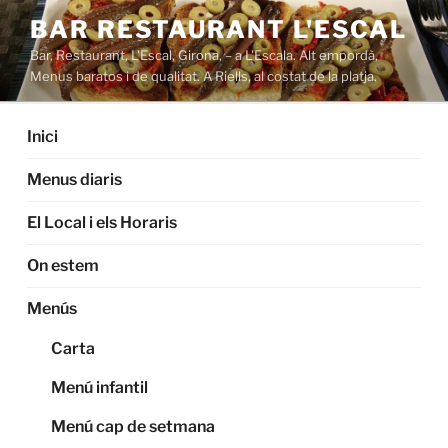
Saltar
BAR RESTAURANT L'ESCAL
al
Bar, Restaurant, L'Escal, Girona, – a L'Escala. Alt empordà,
contenido
Menus baratos i de qualitat. A Riells, al costat de la platja.
Inici
Menus diaris
El Local i els Horaris
On estem
Menús
Carta
Menú infantil
Menú cap de setmana