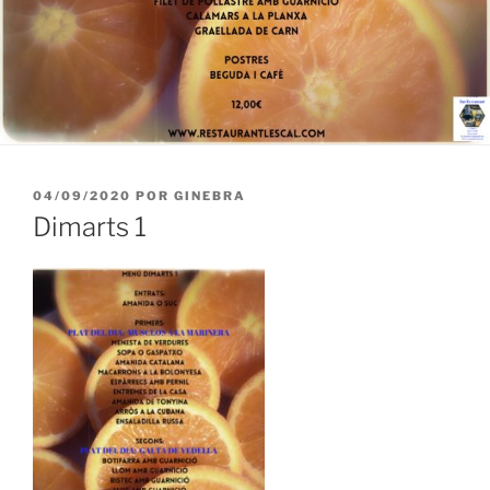
PUBLICADO
04/09/2020
POR
GINEBRA
EL
Dimarts 1