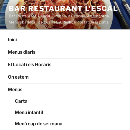
Saltar
BAR RESTAURANT L'ESCAL
al
Bar, Restaurant, L'Escal, Girona, – a L'Escala. Alt empordà,
contenido
Menus baratos i de qualitat. A Riells, al costat de la platja.
Inici
Menus diaris
El Local i els Horaris
On estem
Menús
Carta
Menú infantil
Menú cap de setmana