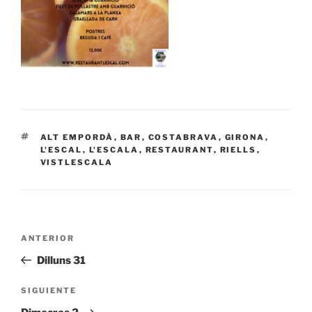
ETIQUETAS
ALT EMPORDÀ
,
BAR
,
COSTABRAVA
,
GIRONA
,
L'ESCAL
,
L'ESCALA
,
RESTAURANT
,
RIELLS
,
VISTLESCALA
Navegación
Entrada
ANTERIOR
de
anterior:
Dilluns 31
entradas
Siguiente
SIGUIENTE
entrada