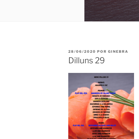
PUBLICADO
28/06/2020
POR
GINEBRA
EL
Dilluns 29