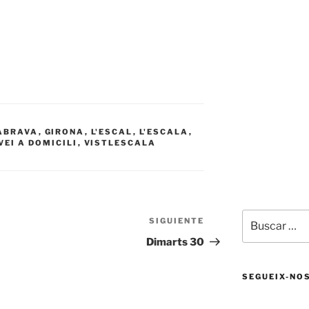
ABRAVA
,
GIRONA
,
L'ESCAL
,
L'ESCALA
,
VEI A DOMICILI
,
VISTLESCALA
Buscar
SIGUIENTE
Siguiente
por:
entrada
Dimarts 30
SEGUEIX-NO