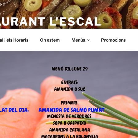
AURANT L'ESCAL
 – a L'Escala. Alt empordà, Menus baratos i de qualitat. A Riells,
al i els Horaris
On estem
Menús
Promocions