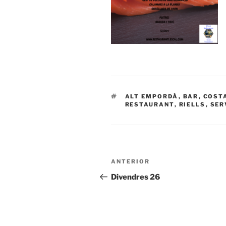
ETIQUETAS
ALT EMPORDÀ
,
BAR
,
COST
RESTAURANT
,
RIELLS
,
SER
Navegación
Entrada
ANTERIOR
de
anterior:
Divendres 26
entradas