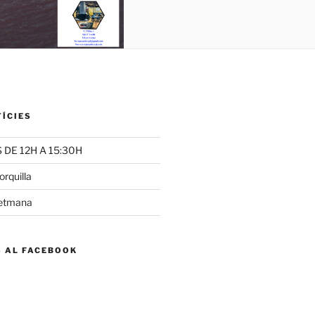
TÍCIES
DE 12H A 15:30H
rquilla
setmana
S AL FACEBOOK