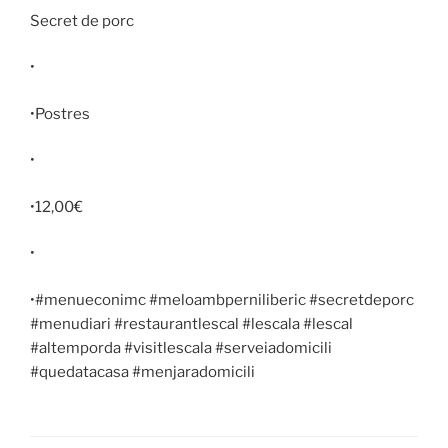
Secret de porc
•
•Postres
•
•12,00€
•
•#menueconimc #meloambperniliberic #secretdeporc
#menudiari #restaurantlescal #lescala #lescal
#altemporda #visitlescala #serveiadomicili
#quedatacasa #menjaradomicili