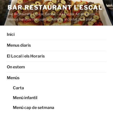
Saltar
BAR RESTAURANT L'ESCAL
al
Bar, Restaurant, L'Escal, Girona, – a L'Escala. Alt empordà,
contenido
Menus baratos i de qualitat. A Riells, al costat de la platja.
Inici
Menus diaris
El Local i els Horaris
On estem
Menús
Carta
Menú infantil
Menú cap de setmana