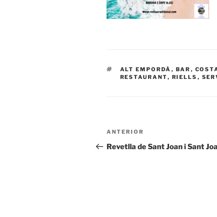
ETIQUETAS
ALT EMPORDÀ
,
BAR
,
COST
RESTAURANT
,
RIELLS
,
SER
Navegación
Entrada
ANTERIOR
de
anterior:
Revetlla de Sant Joan i Sant Jo
entradas