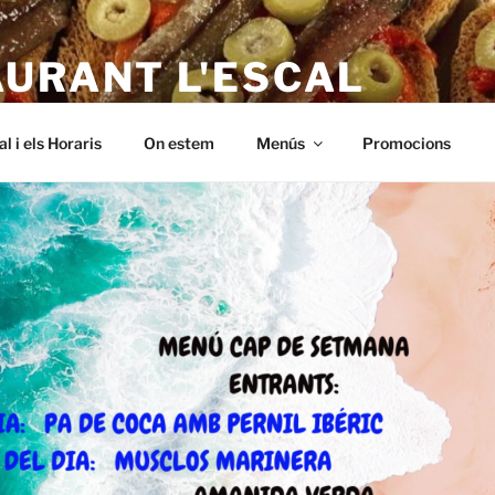
AURANT L'ESCAL
 – a L'Escala. Alt empordà, Menus baratos i de qualitat. A Riells,
al i els Horaris
On estem
Menús
Promocions