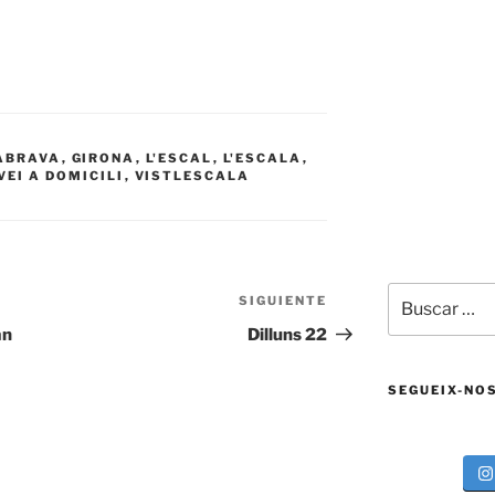
ABRAVA
,
GIRONA
,
L'ESCAL
,
L'ESCALA
,
VEI A DOMICILI
,
VISTLESCALA
Buscar
SIGUIENTE
Siguiente
por:
entrada
an
Dilluns 22
SEGUEIX-NO