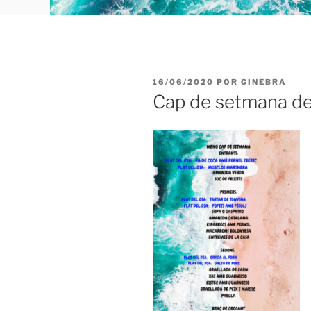
PUBLICADO
16/06/2020
POR
GINEBRA
EL
Cap de setmana del