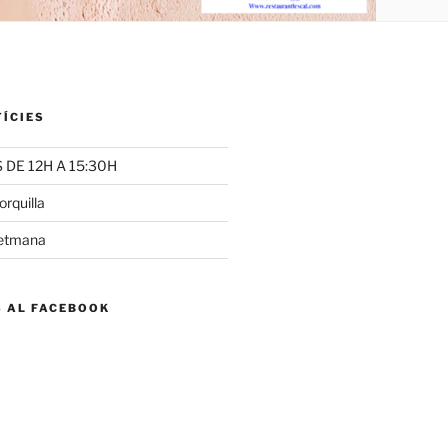
TÍCIES
DE 12H A 15:30H
rquilla
setmana
S AL FACEBOOK