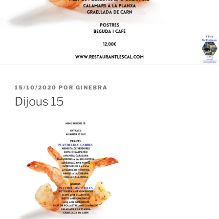
PUBLICADO
15/10/2020
POR
GINEBRA
EL
Dijous 15