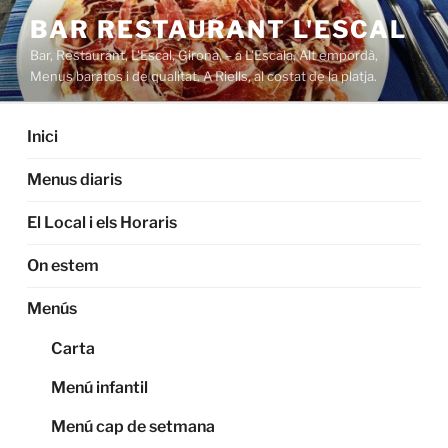
Saltar
BAR RESTAURANT L'ESCAL
al
Bar, Restaurant, L'Escal, Girona, – a L'Escala. Alt empordà,
contenido
Menus baratos i de qualitat. A Riells, al costat de la platja.
Inici
Menus diaris
El Local i els Horaris
On estem
Menús
Carta
Menú infantil
Menú cap de setmana