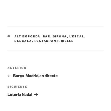
ETIQUETAS
ALT EMPORDÀ
,
BAR
,
GIRONA
,
L'ESCAL
,
L'ESCALA
,
RESTAURANT
,
RIELLS
Navegación
Entrada
ANTERIOR
de
anterior:
Barça-Madrid,en directe
entradas
Siguiente
SIGUIENTE
entrada
Loteria Nadal