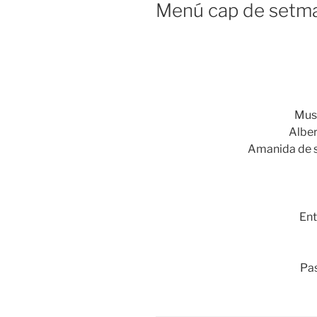
EL
Menú cap de setm
Mus
Alber
Amanida
de 
Ent
Pas