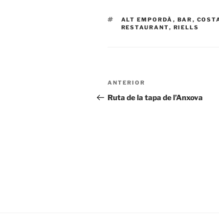
ETIQUETAS
ALT EMPORDÀ
,
BAR
,
COST
RESTAURANT
,
RIELLS
Navegación
Entrada
ANTERIOR
de
anterior:
Ruta de la tapa de l’Anxova
entradas