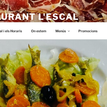
AURANT L'ESCAL
 – a L'Escala. Alt empordà, Menus baratos i de qualitat. A Riells,
al i els Horaris
On estem
Menús
Promocions