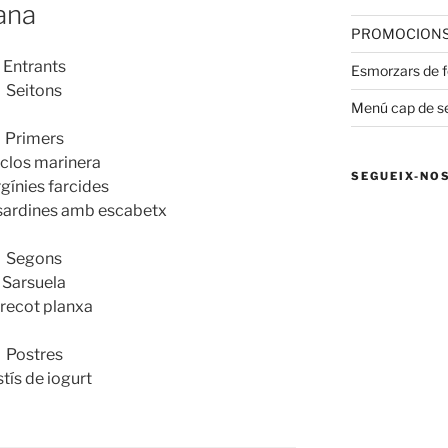
ana
PROMOCIONS 
Entrants
Esmorzars de fo
Seitons
Menú cap de 
Primers
clos
marinera
SEGUEIX-NO
gínies
farcides
sardines amb escabetx
Segons
Sarsuela
recot planxa
Postres
tís
de iogurt