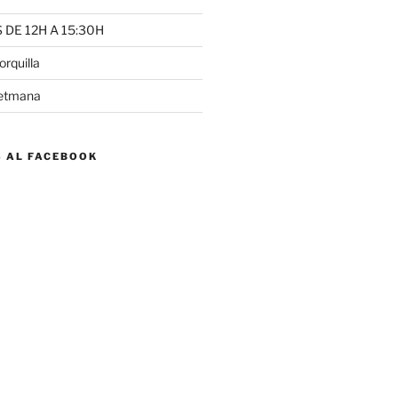
DE 12H A 15:30H
rquilla
setmana
S AL FACEBOOK