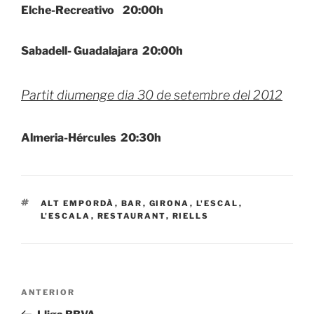
Elche-Recreativo 20:00h
Sabadell- Guadalajara 20:00h
Partit diumenge dia 30 de setembre del 2012
Almeria-Hércules 20:30h
ETIQUETAS
ALT EMPORDÀ
,
BAR
,
GIRONA
,
L'ESCAL
,
L'ESCALA
,
RESTAURANT
,
RIELLS
Navegación
Entrada
ANTERIOR
de
anterior: