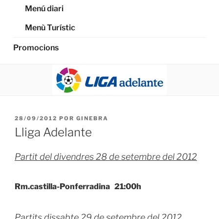
Menú diari
Menù Turístic
Promocions
PUBLICADO
28/09/2012
POR
GINEBRA
EL
Lliga Adelante
Partit del divendres 28 de setembre del 2012
Rm.castilla-Ponferradina 21:00h
Partits dissabte 29 de setembre del 2012