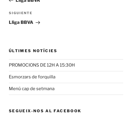
Lliga BBVA
entradas
Siguiente
SIGUIENTE
entrada
Lliga BBVA
ÚLTIMES NOTÍCIES
PROMOCIONS DE 12H A 15:30H
Esmorzars de forquilla
Menú cap de setmana
SEGUEIX-NOS AL FACEBOOK