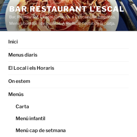
Saltar
BAR RESTAURANT L'ESCAL
al
Bar, Restaurant, L'Escal, Girona, – a L'Escala. Alt empordà,
contenido
Menus baratos i de qualitat. A Riells, al costat de la platja.
Inici
Menus diaris
El Local i els Horaris
On estem
Menús
Carta
Menú infantil
Menú cap de setmana