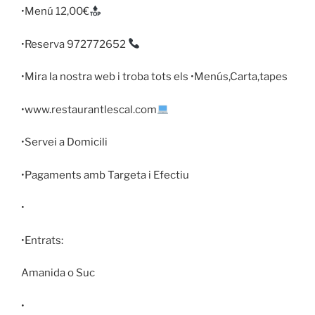
•Menú 12,00€
•Reserva 972772652
•Mira la nostra web i troba tots els •Menús,Carta,tapes
•www.restaurantlescal.com
•Servei a Domicili
•Pagaments amb Targeta i Efectiu
•
•Entrats:
Amanida o Suc
•