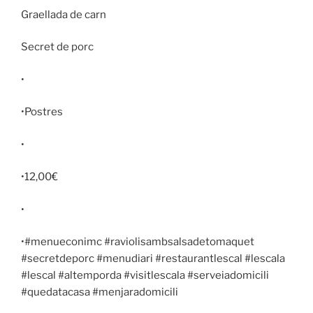
Graellada de carn
Secret de porc
•
•Postres
•
•12,00€
•
•#menueconimc #raviolisambsalsadetomaquet
#secretdeporc #menudiari #restaurantlescal #lescala
#lescal #altemporda #visitlescala #serveiadomicili
#quedatacasa #menjaradomicili