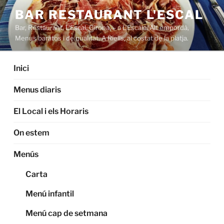
Saltar
BAR RESTAURANT L'ESCAL
al
Bar, Restaurant, L'Escal, Girona, – a L'Escala. Alt empordà,
contenido
Menus baratos i de qualitat. A Riells, al costat de la platja.
Inici
Menus diaris
El Local i els Horaris
On estem
Menús
Carta
Menú infantil
Menú cap de setmana