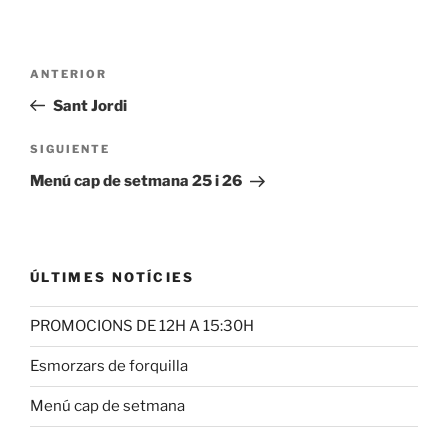
Navegación
Entrada
ANTERIOR
de
anterior:
Sant Jordi
entradas
Siguiente
SIGUIENTE
entrada
Menú cap de setmana 25 i 26
ÚLTIMES NOTÍCIES
PROMOCIONS DE 12H A 15:30H
Esmorzars de forquilla
Menú cap de setmana