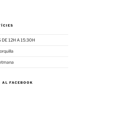
TÍCIES
DE 12H A 15:30H
rquilla
setmana
S AL FACEBOOK