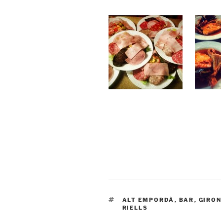
ETIQUETAS
ALT EMPORDÀ
,
BAR
,
GIRO
RIELLS