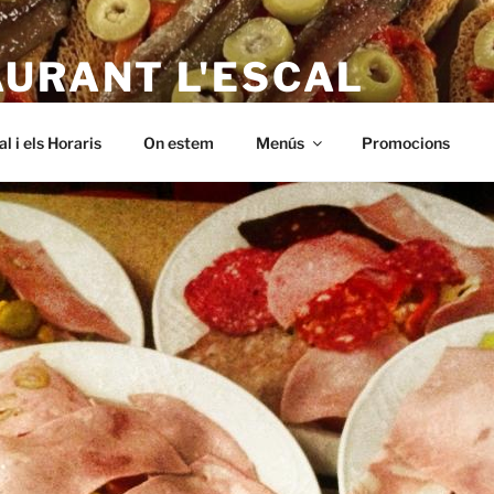
AURANT L'ESCAL
 – a L'Escala. Alt empordà, Menus baratos i de qualitat. A Riells,
al i els Horaris
On estem
Menús
Promocions