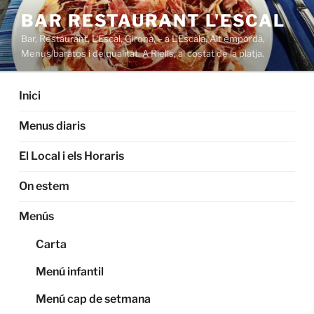
Saltar
BAR RESTAURANT L'ESCAL
al
Bar, Restaurant, L'Escal, Girona, – a L'Escala. Alt empordà,
contenido
Menus baratos i de qualitat. A Riells, al costat de la platja.
Inici
Menus diaris
El Local i els Horaris
On estem
Menús
Carta
Menú infantil
Menú cap de setmana