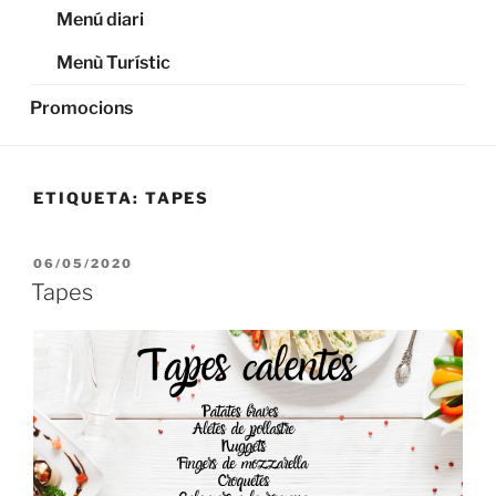
Menú diari
Menù Turístic
Promocions
ETIQUETA:
TAPES
PUBLICADO
06/05/2020
EL
Tapes