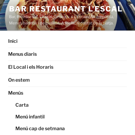
Saltar
BAR RESTAURANT L'ESCAL
al
Bar, Restaurant, L'Escal, Girona, – a L'Escala. Alt empordà,
contenido
Menus baratos i de qualitat. A Riells, al costat de la platja.
Inici
Menus diaris
El Local i els Horaris
On estem
Menús
Carta
Menú infantil
Menú cap de setmana