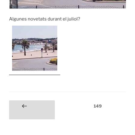
Algunes novetats durant el juliol?
Paginación
Página
149
Página
de
anterior
entradas