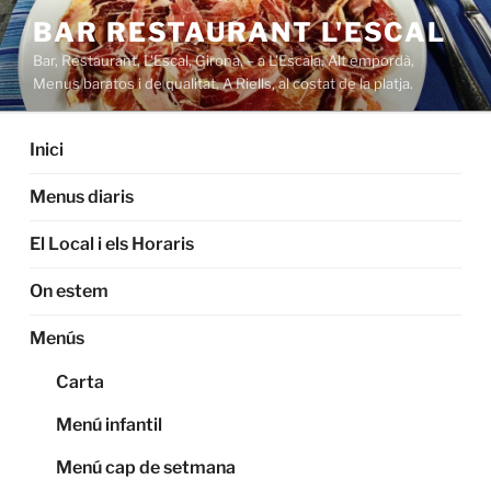
Saltar
BAR RESTAURANT L'ESCAL
al
Bar, Restaurant, L'Escal, Girona, – a L'Escala. Alt empordà,
contenido
Menus baratos i de qualitat. A Riells, al costat de la platja.
Inici
Menus diaris
El Local i els Horaris
On estem
Menús
Carta
Menú infantil
Menú cap de setmana