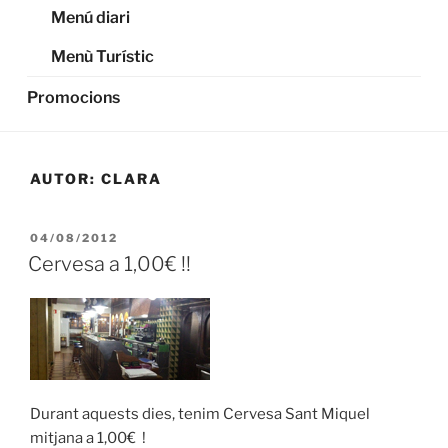
Menú diari
Menù Turístic
Promocions
AUTOR:
CLARA
PUBLICADO
04/08/2012
EL
Cervesa a 1,00€ !!
Durant aquests dies, tenim Cervesa Sant Miquel
mitjana a 1,00€ !