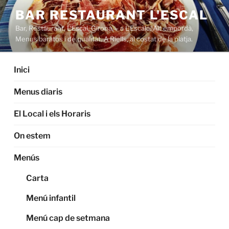
Saltar
BAR RESTAURANT L'ESCAL
al
Bar, Restaurant, L'Escal, Girona, – a L'Escala. Alt empordà,
contenido
Menus baratos i de qualitat. A Riells, al costat de la platja.
Inici
Menus diaris
El Local i els Horaris
On estem
Menús
Carta
Menú infantil
Menú cap de setmana